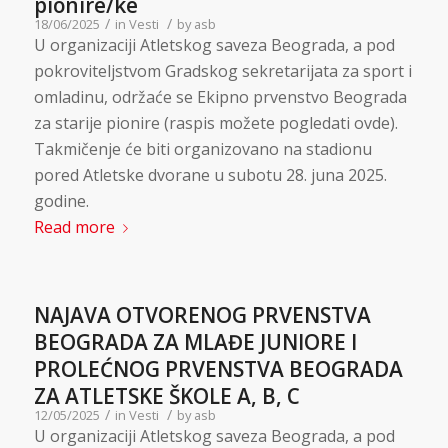
pionire/ke
/
/
18/06/2025
in
Vesti
by
asb
U organizaciji Atletskog saveza Beograda, a pod
pokroviteljstvom Gradskog sekretarijata za sport i
omladinu, održaće se Ekipno prvenstvo Beograda
za starije pionire (raspis možete pogledati ovde).
Takmičenje će biti organizovano na stadionu
pored Atletske dvorane u subotu 28. juna 2025.
godine.
Read more
NAJAVA OTVORENOG PRVENSTVA
BEOGRADA ZA MLAĐE JUNIORE I
PROLEĆNOG PRVENSTVA BEOGRADA
ZA ATLETSKE ŠKOLE A, B, C
/
/
12/05/2025
in
Vesti
by
asb
U organizaciji Atletskog saveza Beograda, a pod