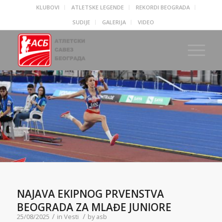
KLUBOVI
ATLETSKE LEGENDE
REKORDI BEOGRADA
SUDIJE
GALERIJA
VIDEO
NAJAVA EKIPNOG PRVENSTVA
BEOGRADA ZA MLAĐE JUNIORE
/
/
25/08/2025
in
Vesti
by
asb