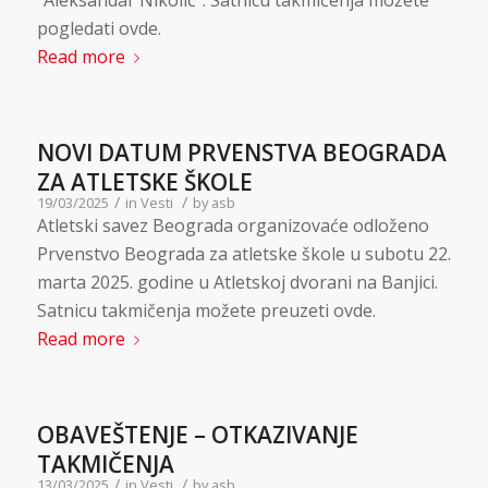
“Aleksandar Nikolić”. Satnicu takmičenja možete
pogledati ovde.
Read more
NOVI DATUM PRVENSTVA BEOGRADA
ZA ATLETSKE ŠKOLE
/
/
19/03/2025
in
Vesti
by
asb
Atletski savez Beograda organizovaće odloženo
Prvenstvo Beograda za atletske škole u subotu 22.
marta 2025. godine u Atletskoj dvorani na Banjici.
Satnicu takmičenja možete preuzeti ovde.
Read more
OBAVEŠTENJE – OTKAZIVANJE
TAKMIČENJA
/
/
13/03/2025
in
Vesti
by
asb