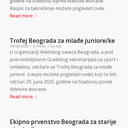
godine na stadionu ispred Atletske dvorane.
Raspis za takmičenje možete pogledati ovde.
Read more
Trofej Beograda za mlađe juniore/ke
/
/
18/06/2025
in
Vesti
by
asb
U organizaciji Atletskog saveza Beograda, a pod
pokroviteljstvom Gradskog sekretarijata za sport i
omladinu, održaće se Trofej Beograda za mlađe
juniore (raspis možete pogledati ovde) koji će biti
održan 29. juna 2025. godine na Stadionu pored
Atletske dvorane.
Read more
Ekipno prvenstvo Beograda za starije