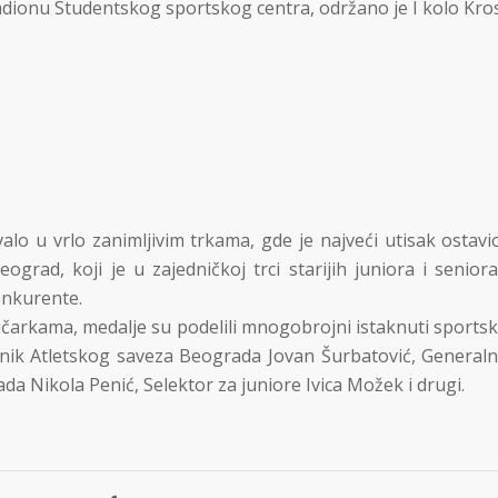
dionu Studentskog sportskog centra, održano je I kolo Kro
lo u vrlo zanimljivim trkama, gde je najveći utisak ostavi
ograd, koji je u zajedničkoj trci starijih juniora i seniora
onkurente.
tičarkama, medalje su podelili mnogobrojni istaknuti sportsk
nik Atletskog saveza Beograda Jovan Šurbatović, Generaln
a Nikola Penić, Selektor za juniore Ivica Možek i drugi.