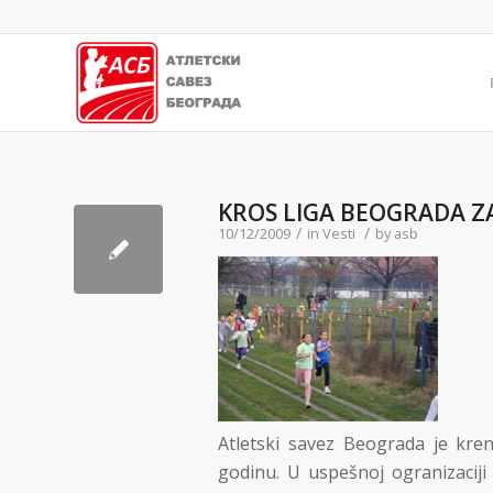
KROS LIGA BEOGRADA ZA 
/
/
10/12/2009
in
Vesti
by
asb
Atletski savez Beograda je kre
godinu. U uspešnoj ogranizacij