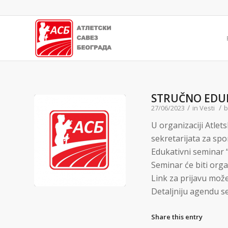
STRUČNO EDUK
/
/
27/06/2023
in
Vesti
U organizaciji Atle
sekretarijata za spo
Edukativni seminar 
Seminar će biti org
Link za prijavu mož
Detaljniju agendu 
Share this entry