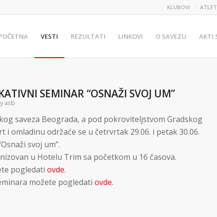
KLUBOVI
ATLET
POČETNA
VESTI
REZULTATI
LINKOVI
O SAVEZU
AKTI
ATIVNI SEMINAR “OSNAŽI SVOJ UM”
by
asb
tskog saveza Beograda, a pod pokroviteljstvom Gradskog
rt i omladinu održaće se u četrvrtak 29.06. i petak 30.06.
“Osnaži svoj um”.
anizovan u Hotelu Trim sa početkom u 16 časova.
ete pogledati
ovde.
seminara možete pogledati
ovde
.