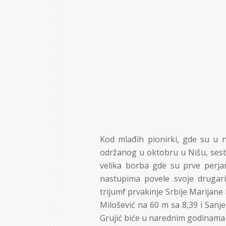
Kod mlađih pionirki, gde su u n
održanog u oktobru u Nišu, sestre
velika borba gde su prve perjan
nastupima povele svoje drugari
trijumf prvakinje Srbije Marijan
Milošević na 60 m sa 8,39 i Sanje
Grujić biće u narednim godinama 