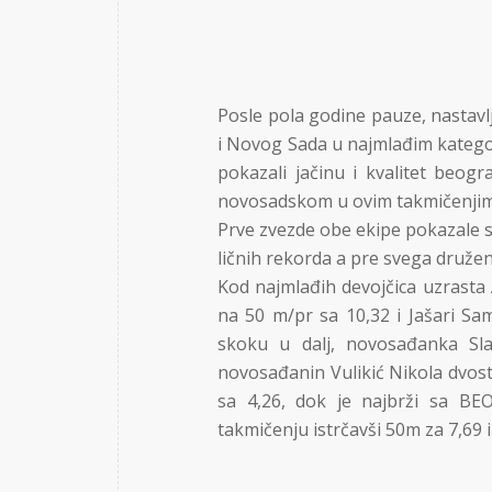
Posle pola godine pauze, nastavl
i Novog Sada u najmlađim kategor
pokazali jačinu i kvalitet beog
novosadskom u ovim takmičenjim
Prve zvezde obe ekipe pokazale s
ličnih rekorda a pre svega druže
Kod najmlađih devojčica uzrasta 
na 50 m/pr sa 10,32 i Jašari Sa
skoku u dalj, novosađanka Sla
novosađanin Vulikić Nikola dvos
sa 4,26, dok je najbrži sa BEO
takmičenju istrčavši 50m za 7,69 i