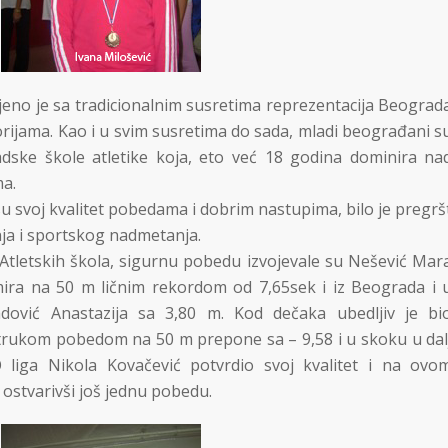
jeno je sa tradicionalnim susretima reprezentacija Beograd
ijama. Kao i u svim susretima do sada, mladi beograđani s
radske škole atletike koja, eto već 18 godina dominira na
a.
u svoj kvalitet pobedama i dobrim nastupima, bilo je pregrš
nja i sportskog nadmetanja.
Atletskih škola, sigurnu pobedu izvojevale su Nešević Mar
mira na 50 m ličnim rekordom od 7,65sek i iz Beograda i 
dović Anastazija sa 3,80 m. Kod dečaka ubedljiv je bi
trukom pobedom na 50 m prepone sa – 9,58 i u skoku u dal
 liga Nikola Kovačević potvrdio svoj kvalitet i na ovo
 ostvarivši još jednu pobedu.