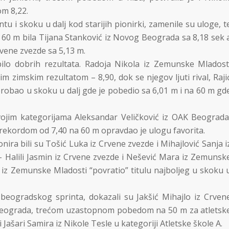
om 8,22.
tu i skoku u dalj kod starijih pionirki, zamenile su uloge, t
 60 m bila Tijana Stanković iz Novog Beograda sa 8,18 sek 
rvene zvezde sa 5,13 m.
 bilo dobrih rezultata. Radoja Nikola iz Zemunske Mladost
im zimskim rezultatom – 8,90, dok se njegov ljuti rival, Raji
probao u skoku u dalj gde je pobedio sa 6,01 m i na 60 m gd
vojim kategorijama Aleksandar Veličković iz OAK Beograda
rekordom od 7,40 na 60 m opravdao je ulogu favorita.
nira bili su Tošić Luka iz Crvene zvezde i Mihajlović Sanja i
 – Halili Jasmin iz Crvene zvezde i Nešević Mara iz Zemunsk
 iz Zemunske Mladosti “povratio” titulu najboljeg u skoku 
 beogradskog sprinta, dokazali su Jakšić Mihajlo iz Crven
g Beograda, trećom uzastopnom pobedom na 50 m za atletsk
 Jašari Samira iz Nikole Tesle u kategoriji Atletske škole A.