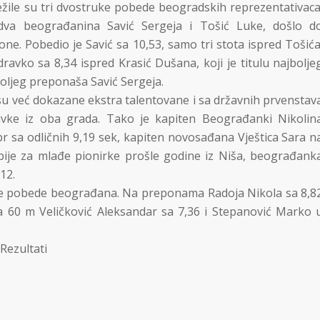
žile su tri dvostruke pobede beogradskih reprezentativaca
va beograđanina Savić Sergeja i Tošić Luke, došlo d
ne. Pobedio je Savić sa 10,53, samo tri stota ispred Tošića
avko sa 8,34 ispred Krasić Dušana, koji je titulu najbolje
boljeg preponaša Savić Sergeja.
e su već dokazane ekstra talentovane i sa državnih prvenstav
ivke iz oba grada. Tako je kapiten Beograđanki Nikolin
pr sa odličnih 9,19 sek, kapiten novosađana Vještica Sara n
bije za mlađe pionirke prošle godine iz Niša, beograđank
12.
ruke pobede beograđana. Na preponama Radoja Nikola sa 8,8
na 60 m Veličković Aleksandar sa 7,36 i Stepanović Marko 
Rezultati