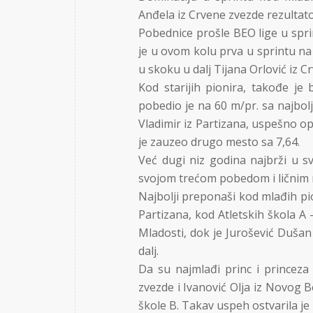
Anđela iz Crvene zvezde rezultat
Pobednice prošle BEO lige u sprin
je u ovom kolu prva u sprintu na
u skoku u dalj Tijana Orlović iz C
Kod starijih pionira, takođe je
pobedio je na 60 m/pr. sa najbolj
Vladimir iz Partizana, uspešno o
je zauzeo drugo mesto sa 7,64.
Već dugi niz godina najbrži u s
svojom trećom pobedom i ličnim 
Najbolji preponaši kod mlađih pio
Partizana, kod Atletskih škola A
Mladosti, dok je Jurošević Dušan
dalj.
Da su najmlađi princ i princeza
zvezde i Ivanović Olja iz Novo
škole B. Takav uspeh ostvarila je i