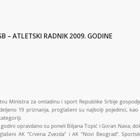
B – ATLETSKI RADNIK 2009. GODINE
stvu Ministra za omladinu i sport Republike Srbije gospodj
jeno 19 priznanja, proglašeni su najbolji pojedinci, kao 
ategoriji.
9. godini opravdano su poneli Biljana Topić i Goran Nava, do
glašeni AK “Crvena Zvezda” i AK “Novi Beograd”. Sportsk