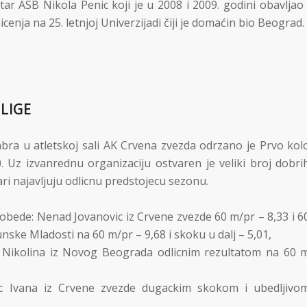
ar ASB Nikola Penic koji je u 2008 i 2009. godini obavljao 
cenja na 25. letnjoj Univerzijadi čiji je domaćin bio Beograd.
LIGE
bra u atletskoj sali AK Crvena zvezda odrzano je Prvo kol
 Uz izvanrednu organizaciju ostvaren je veliki broj dobri
ari najavljuju odlicnu predstojecu sezonu.
pobede: Nenad Jovanovic iz Crvene zvezde 60 m/pr – 8,33 i 6
unske Mladosti na 60 m/pr – 9,68 i skoku u dalj – 5,01,
ic Nikolina iz Novog Beograda odlicnim rezultatom na 60 
vic Ivana iz Crvene zvezde dugackim skokom i ubedljivo
0