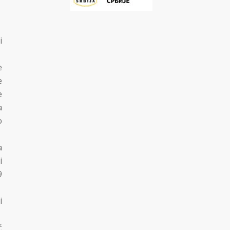
i
e
e
e
a
o
a
i
9
i
ć