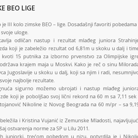
KE BEO LIGE
 je III kolo zimske BEO – lige. Dosadašnji favoriti pobedama 
 svoje uloge.
tavlja odličan nastup i rezultat mlađeg juniora Strahinj
da koji je zabeležio rezultat od 6,81m u skoku u dalj i tim
 kvoti 15 putnika za izborno prvenstvo za Olimpijske igr
 održava krajem maja u Moskvi. Kako je reč o sinu Milorad
ca Jugoslavije u skoku u dalj, koji sa njim i radi, nesumnjiv
svoje najbolje rezultate.
ignuća sigurno možemo ubrojati i nastup mlađeg junior
de koji je poboljšao svoj lični rekord na 60 m sa 7,11 sek 
tojanović Nikoline iz Novog Beograda na 60 m/pr – sa 9,1
ležila i Kristina Vujanić iz Zemunske Mladosti, najavljujuć
šaj ostvarenja norme za SP u Lilu 2011.
h juniorki, trećom pobedom u nizu, potvrdila je i Nikoli