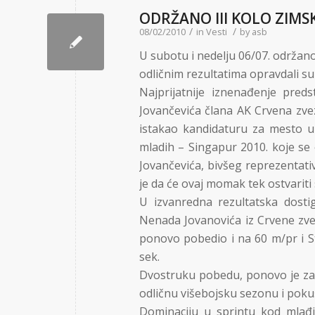
ODRŽANO III KOLO ZIMS
/
/
08/02/2010
in
Vesti
by
asb
U subotu i nedelju 06/07. održano
odličnim rezultatima opravdali su
Najprijatnije iznenađenje preds
Jovančevića člana AK Crvena zvez
istakao kandidaturu za mesto u
mladih – Singapur 2010. koje se
Jovančevića, bivšeg reprezentativ
je da će ovaj momak tek ostvariti 
U izvanredna rezultatska dost
Nenada Jovanovića iz Crvene zvez
ponovo pobedio i na 60 m/pr i S
sek.
Dvostruku pobedu, ponovo je zabe
odličnu višebojsku sezonu i poku
Dominaciju u sprintu kod mlađi