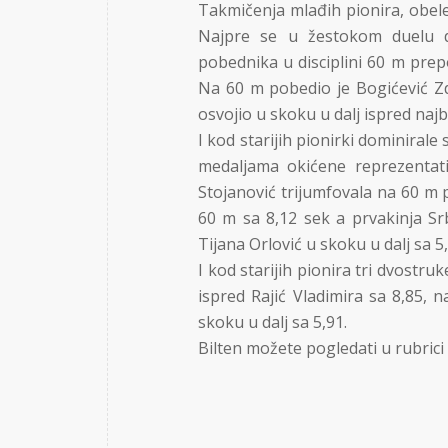
Takmičenja mlađih pionira, obele
Najpre se u žestokom duelu d
pobednika u disciplini 60 m prepo
Na 60 m pobedio je Bogićević Zdr
osvojio u skoku u dalj ispred naj
I kod starijih pionirki dominiral
medaljama okićene reprezentat
Stojanović trijumfovala na 60 m 
60 m sa 8,12 sek a prvakinja Sr
Tijana Orlović u skoku u dalj sa 5,
I kod starijih pionira tri dvost
ispred Rajić Vladimira sa 8,85, 
skoku u dalj sa 5,91.
Bilten možete pogledati u rubrici 