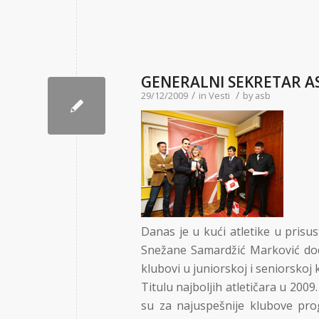
GENERALNI SEKRETAR AS
/
/
29/12/2009
in
Vesti
by
asb
Danas je u kući atletike u prisu
Snežane Samardžić Marković dodel
klubovi u juniorskoj i seniorskoj k
Titulu najboljih atletičara u 200
su za najuspešnije klubove pro