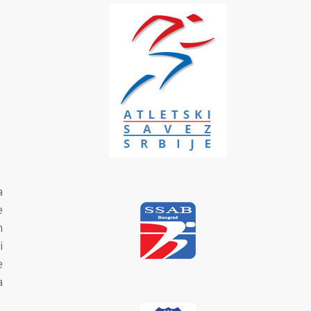
a
e
m
i
e
a