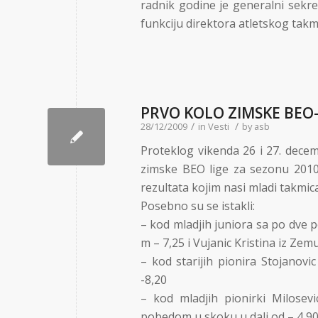
radnik godine je generalni sekret
funkciju direktora atletskog takmi
PRVO KOLO ZIMSKE BEO-
/
/
28/12/2009
in
Vesti
by
asb
Proteklog vikenda 26 i 27. decem
zimske BEO lige za sezonu 2010.
rezultata kojim nasi mladi takmic
Posebno su se istakli:
– kod mladjih juniora sa po dve 
m – 7,25 i Vujanic Kristina iz Zem
– kod starijih pionira Stojanov
-8,20
– kod mladjih pionirki Milose
pobedom u skoku u dalj od – 4,9