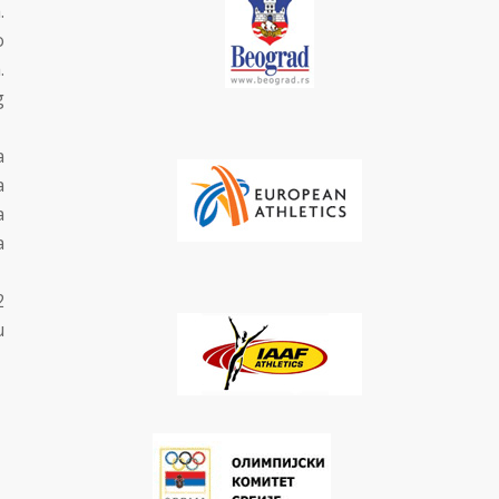
.
o
.
g
a
a
a
a
2
u