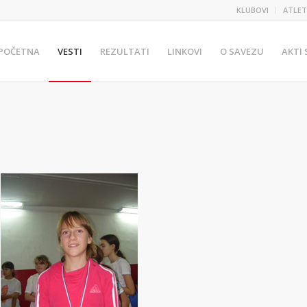
KLUBOVI
ATLET
POČETNA
VESTI
REZULTATI
LINKOVI
O SAVEZU
AKTI