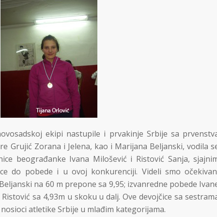
ovosadskoj ekipi nastupile i prvakinje Srbije sa prvenstv
 Grujić Zorana i Jelena, kao i Marijana Beljanski, vodila s
ice beograđanke Ivana Milošević i Ristović Sanja, sjajni
ce do pobede i u ovoj konkurenciji. Videli smo očekivan
e Beljanski na 60 m prepone sa 9,95; izvanredne pobede Ivan
 Ristović sa 4,93m u skoku u dalj. Ove devojčice sa sestram
nosioci atletike Srbije u mlađim kategorijama.